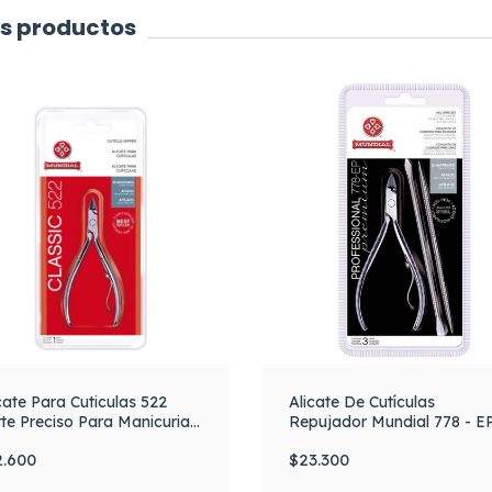
es productos
cate Para Cuticulas 522
Alicate De Cutículas
te Preciso Para Manicuria
Repujador Mundial 778 - E
ndial
Corta cutículas
2.600
$23.300