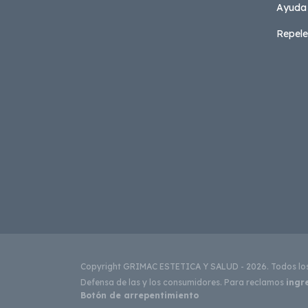
Ayuda
Repele
Copyright GRIMAC ESTETICA Y SALUD - 2026. Todos los
Defensa de las y los consumidores. Para reclamos
ingr
Botón de arrepentimiento