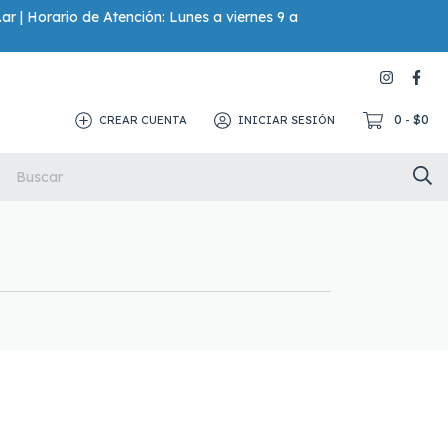
.ar
| Horario de Atención: Lunes a viernes 9 a
0
$0
CREAR CUENTA
INICIAR SESIÓN
-
a Para Baño
Repelentes