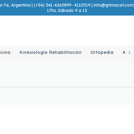
 Fe, Argentina | (+54) 341-4263899- 4110519 |
info@grimacsrl.com
17hs. Sábado 9 a 13
icina
Kinesiología Rehabilitación
Ortopedia
Ayud