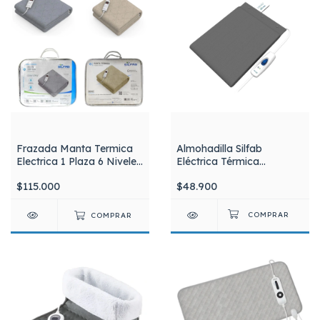
Frazada Manta Termica
Almohadilla Silfab
Electrica 1 Plaza 6 Niveles
Eléctrica Térmica
De Temperatura y Taimer
Multifunción Small Al90
$115.000
$48.900
Poliéster Silfab FOD-400
COMPRAR