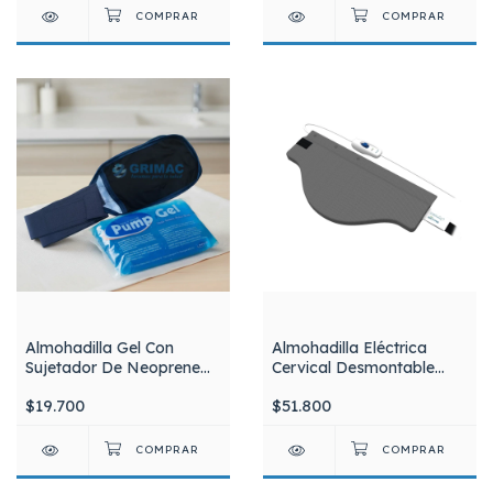
Almohadilla Gel Con
Almohadilla Eléctrica
Sujetador De Neoprene
Cervical Desmontable
Para Frío y Calor Pump
Al92 Silfab
$19.700
$51.800
Gel