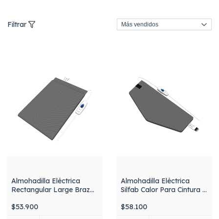
Filtrar
Almohadilla Eléctrica
Almohadilla Eléctrica
Rectangular Large Brazos
Silfab Calor Para Cintura y
Piernas Espalda Al91
Cuerpo Al93
$53.900
$58.100
Silfab.