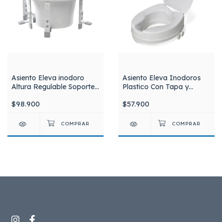
Asiento Eleva inodoro
Asiento Eleva Inodoros
Altura Regulable Soporte
Plastico Con Tapa y
Aluminio Silfab I1019
Ajustes Laterales Aspen
$98.900
$57.900
JL669B