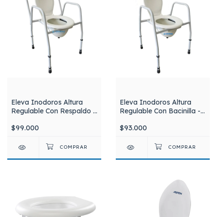
Eleva Inodoros Altura
Eleva Inodoros Altura
Regulable Con Respaldo y
Regulable Con Bacinilla -
Bacinilla - Modelo E62
Modelo E60 Massuar
$99.000
$93.000
Massuar