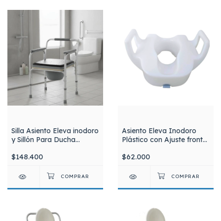
Silla Asiento Eleva inodoro
Asiento Eleva Inodoro
y Sillón Para Ducha
Plástico con Ajuste frontal
Aluminio Regulable
y Apoya Brazos.
$148.400
$62.000
Portátil Silfab