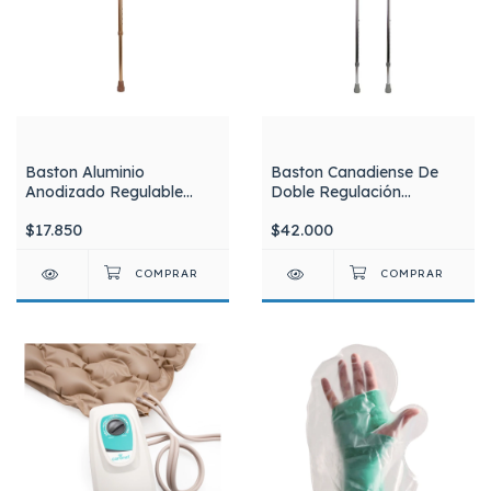
Baston Aluminio
Baston Canadiense De
Anodizado Regulable
Doble Regulación
Color Bronce Silfab
Aluminio Silfab Par X 2
$17.850
$42.000
Unidades