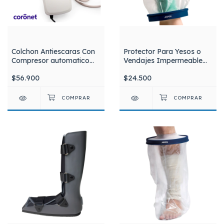
Colchon Antiescaras Con
Protector Para Yesos o
Compresor automatico
Vendajes Impermeable
135kg Coronet
Para Antebrazo Mano
$56.900
$24.500
Niño / Adolesente ASPEN
PI200