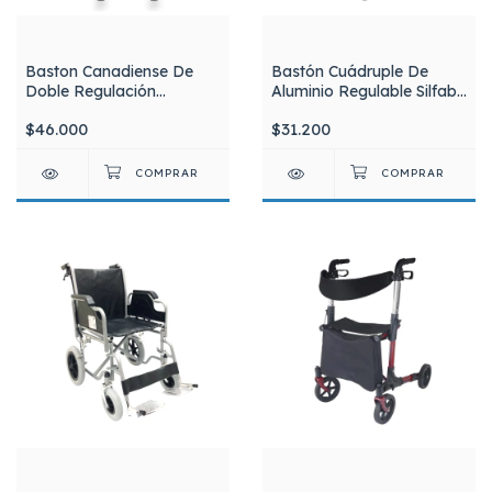
Baston Canadiense De
Bastón Cuádruple De
Doble Regulación
Aluminio Regulable Silfab
Aluminio Aspen Par X 2
M911 Color Bronce
$46.000
$31.200
Unidades