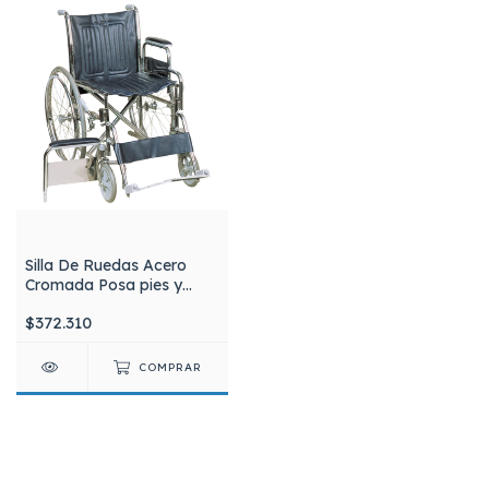
Silla De Ruedas Acero
Cromada Posa pies y
Posa Brazos
$372.310
Desmontables Silfab
S3011
COMPRAR