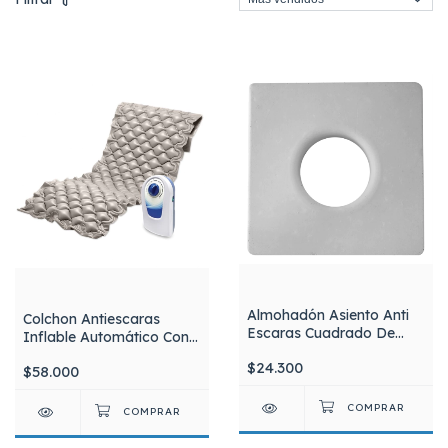
Almohadón Asiento Anti
Colchon Antiescaras
Escaras Cuadrado De
Inflable Automático Con
Látex Mélicas
Motor 130 kg Silfab Qdc-
$24.300
$58.000
303