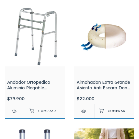
Andador Ortopedico
Almohadon Extra Grande
Aluminio Plegable
Asiento Anti Escara Dona
Ultraliviano Silfab A3015
Ventilada Hemorroide
$79.900
$22.000
Embarazo SCHWARTZ