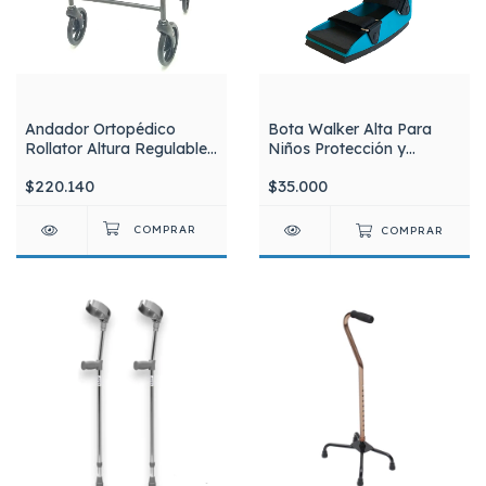
Andador Ortopédico
Bota Walker Alta Para
Rollator Altura Regulable
Niños Protección y
Con Asiento Frenos
soporte premium para tu
$220.140
$35.000
Canasto Desmontable
recuperación
Silfab A3022 Gris
COMPRAR