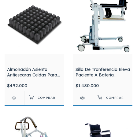
Almohadón Asiento
Silla De Tranferencia Eleva
Antiescaras Celdas Para
Paciente A Bateria
Sillas De Ruedas Inflable
Trinidad
$492.000
$1.480.000
Con Válvula y inflador
Silfab AA01