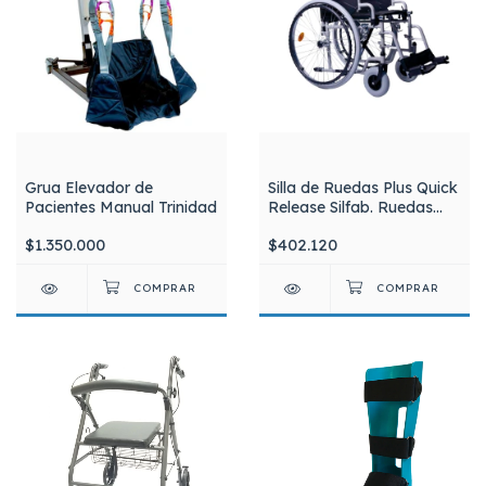
Grua Elevador de
Silla de Ruedas Plus Quick
Pacientes Manual Trinidad
Release Silfab. Ruedas
Traseras Desmontables
$1.350.000
$402.120
S3015