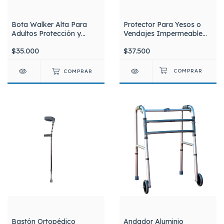
Bota Walker Alta Para
Protector Para Yesos o
Adultos Protección y
Vendajes Impermeable
Soporte Premium Para Tu
Para Bajo Rodilla Adultos
$35.000
$37.500
Recuperación
ASPEN PI230
COMPRAR
Bastón Ortopédico
Andador Aluminio