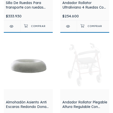
Silla De Ruedas Para
Andador Rollator
transporte con ruedas
Ultraliviano 4 Ruedas Con
traseras neumáticas y
Respaldo, Frenos Bolso y
$333.930
$254.600
frenos Silfab S3114 /46
Porta Bastón Silfab
Almohadón Asiento Anti
Andador Rollator Plegable
Escaras Redondo Dona
Altura Regulable Con
Látex Melicas
Asiento y Frenos Aluminio