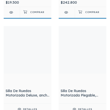
$19.500
$242.800
Silfab A3019 Bordo
Silla De Ruedas
Silla De Ruedas
Motorizada Deluxe, ancho
Motorizada Plegable,
43 cm. S1105-DL Silfab
ancho 46 cm. S1105-PL
Silfab
DETALLES
DETALLES