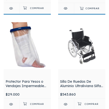
COMPRAR
Protector Para Yesos o
Silla De Ruedas De
Vendajes Impermeable
Aluminio Ultraliviana Silfab
Para Bajo Rodilla Niño /
S3007
$29.000
$543.860
Adolesente ASPEN PI210