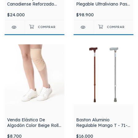
Canadiense Reforzado
Plegable Ultraliviano Paso
Aluminio Regulable x
A Paso Con Ruedas Silfab
$24.000
$98.900
Unidad Silfab
A3015
Venda Elástica De
Baston Aluminio
Algodón Color Beige Rollo
Regulable Mango T - 71-
x 3 mts C/Ganchos.
94 cm Aspen Color
$8.700
$16.000
Wellbrace PTM