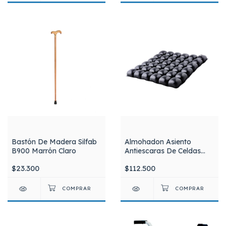
Bastón De Madera Silfab
Almohadon Asiento
B900 Marrón Claro
Antiescaras De Celdas
Inflable Con Inflador Silla
$23.300
$112.500
De Ruedas Silfab AA02