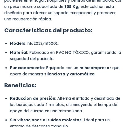
pacientes en el hogar, hospitales y centros de internación. Con
un peso máximo soportado de
135 Kg
, este colchón está
diseñado para ofrecer un soporte excepcional y promover
una recuperación rápida.
Características del producto:
Modelo
: hf62012/hf6001.
Material
: Fabricado en PVC NO TÓXICO, garantizando la
seguridad del paciente.
Funcionamiento
: Equipado con un
minicompresor
que
opera de manera
silenciosa y automática
.
Beneficios:
Reducción de presión
: Alterna el inflado y desinflado de
las burbujas cada 3 minutos, disminuyendo el tiempo de
apoyo del cuerpo en una misma zona.
Sin vibraciones ni ruidos molestos
: Ideal para un
entorno de descanso tranquilo.