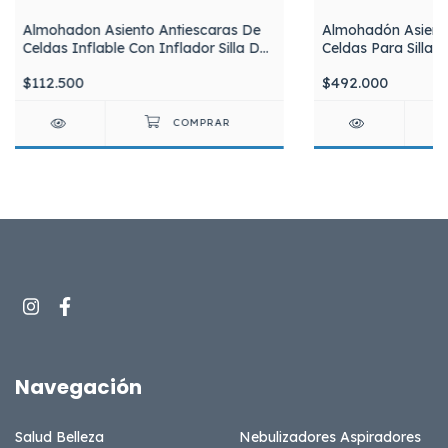
Almohadon Asiento Antiescaras De
Almohadón Asiento
Celdas Inflable Con Inflador Silla De
Celdas Para Sillas
Ruedas Silfab AA02
Inflable Con Válvul
$112.500
$492.000
AA01
Navegación
Salud Belleza
Nebulizadores Aspiradores