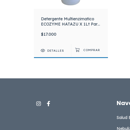
Detergente Multienzimatico
ECOZYME HATAZU X 1Lt Para
instrumental.
$17.000
DETALLES
Nav
Salud 
Nebuli