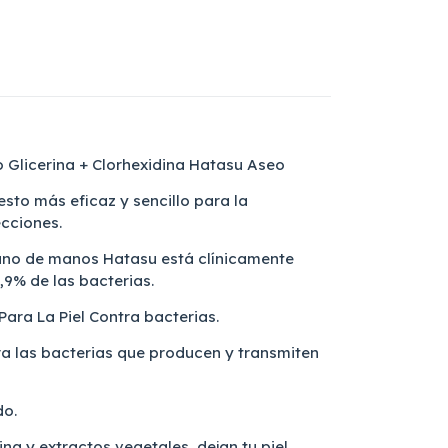
o Glicerina + Clorhexidina Hatasu Aseo
esto más eficaz y sencillo para la
ecciones.
iano de manos Hatasu está clínicamente
,9% de las bacterias.
ara La Piel Contra bacterias.
ra las bacterias que producen y transmiten
do.
ina y extractos vegetales, dejan tu piel