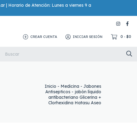
.ar
| Horario de Atención: Lunes a viernes 9 a
0
$0
CREAR CUENTA
INICIAR SESIÓN
-
a Para Baño
Repelentes
Inicio
-
Medicina
-
Jabones
Antisepticos
-
jabón líquido
antibacteriano Glicerina +
Clorhexidina Hatasu Aseo