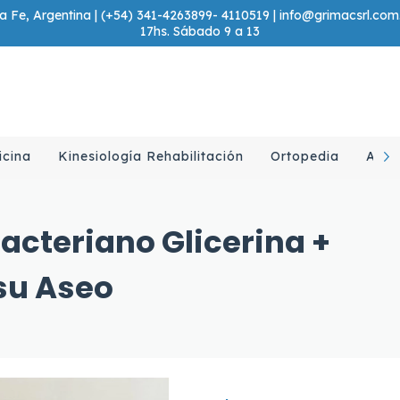
 Fe, Argentina | (+54) 341-4263899- 4110519 |
info@grimacsrl.com
17hs. Sábado 9 a 13
icina
Kinesiología Rehabilitación
Ortopedia
Ayud
bacteriano Glicerina +
su Aseo