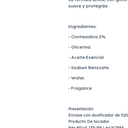
suave y protegida
Ingredientes:
- Clorhexidina 2%.
- Glicerina.
- Aceite Esencial
- Sodium Benzoate.
- Water.
- Fragance.
Presentación:
Envase con dosificador de 520
Producto De tocador.
Res.MSyA 155/98 Leg.N2594