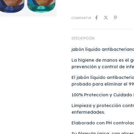
COMPARTIR
DESCRIPCIÓN
jabón líquido antibacterian
La higiene de manos es el g
prevención y control de inf
El jabón líquido antibacter
probado para eliminar el 99
100% Proteccion y Cuidado P
Limpieza y protección cont
enfermedades.
Elaborado con PH controla
Su fórmula única, con glicer